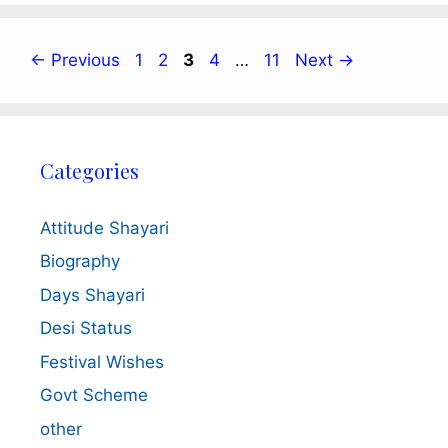
Page
Page
Page
Page
Page
←
Previous
1
2
3
4
…
11
Next
→
Categories
Attitude Shayari
Biography
Days Shayari
Desi Status
Festival Wishes
Govt Scheme
other