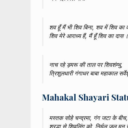
शव हूँ मैं भी शिव बिना, शव में शिव का 
शिव मेरे आराध्य हैं, मैं हूँ शिव का दास 
नाच रहे ड़मरू की ताल पर शिवशंम्भु,
त्रिशुलधारी गंगाधर बाबा महाकाल सर्वेश
Mahakal Shayari Stat
मस्तक सोहे ‪चन्द्रमा‬, गंग ‪‎जटा‬ के बीच,‬‬
श्रद्धा‬ से ‪‎शिवलिंग‬ को, निर्मल जल मन 