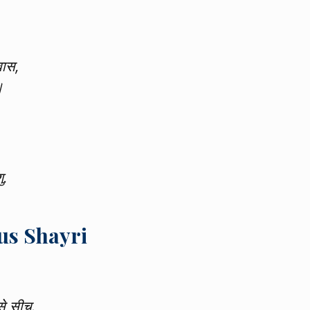
वास,
॥
ु.
us Shayri
से सीच.‬