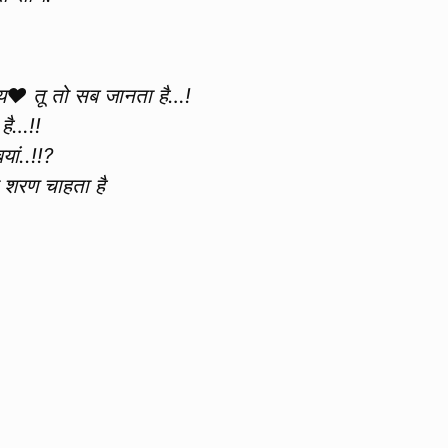
य♥️ तू तो सब जानता है…!
 है…!!
यां..!!?
की शरण चाहता है