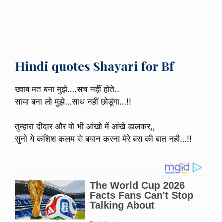
Hindi quotes Shayari for Bf
ख्वाब मत बना मुझे….सच नहीं होते..
साया बना लो मुझे…साथ नहीं छोडूंगा…!!
तुम्हारा दीदार और वो भी आंखो में आंखे डालकर,,
सुनो ये कशिश कलम से बयान करना मेरे बस की बात नही…!!