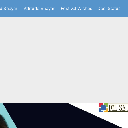
d Shayari
Attitude Shayari
Festival Wishes
Desi Status
T