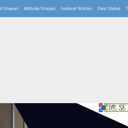
d Shayari
Attitude Shayari
Festival Wishes
Desi Status
T