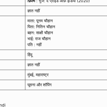
फ़िल्म
: भुज: द प्राइड ऑफ़ इंडिया (2020)
ज्ञात नहीं
माता: पूनम चौहान
पिता: नितिन चौहान
बहन: साक्षी चौहान
भाई: राज चौहान
पति : नहीं
हिंदू
ज्ञात नहीं
मुंबई, महाराष्ट्र
घूमना और शॉपिंग
ndi