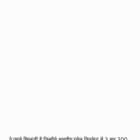
वे पहले खिलाडी है जिन्होंने भारतीय घरेलु क्रिकेट में 3 बार 300