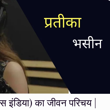
स इंडिया) का जीवन परिचय |