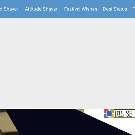
d Shayari
Attitude Shayari
Festival Wishes
Desi Status
T