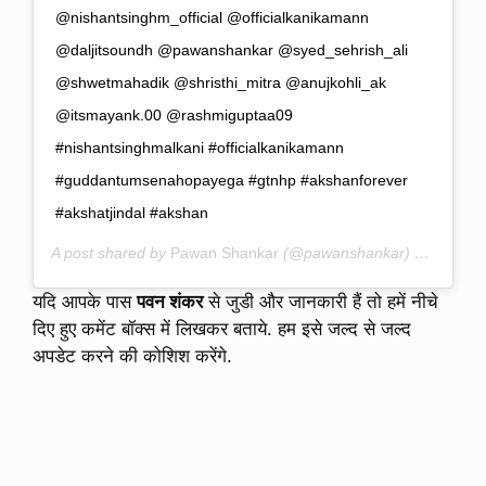
@nishantsinghm_official @officialkanikamann
@daljitsoundh @pawanshankar @syed_sehrish_ali
@shwetmahadik @shristhi_mitra @anujkohli_ak
@itsmayank.00 @rashmiguptaa09
#nishantsinghmalkani #officialkanikamann
#guddantumsenahopayega #gtnhp #akshanforever
#akshatjindal #akshan
A post shared by
Pawan Shankar
(@pawanshankar) on
Nov 6,
यदि आपके पास
पवन शंकर
से जुडी और जानकारी हैं तो हमें नीचे
दिए हुए कमेंट बॉक्स में लिखकर बताये. हम इसे जल्द से जल्द
अपडेट करने की कोशिश करेंगे.