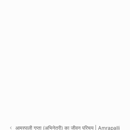
आम्रपाली गुप्ता (अभिनेत्री) का जीवन परिचय | Amrapalli