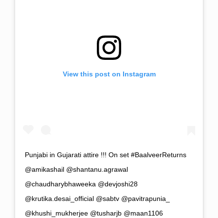
View this post on Instagram
Punjabi in Gujarati attire !!! On set #BaalveerReturns
@amikashail @shantanu.agrawal
@chaudharybhaweeka @devjoshi28
@krutika.desai_official @sabtv @pavitrapunia_
@khushi_mukherjee @tusharjb @maan1106