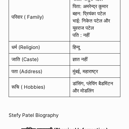
पिता: अमरेन्द्र कुमार
बहन: प्रियंका पटेल
परिवार ( Family)
भाई: निकेत पटेल और
युवराज पटेल
पति : नहीं
धर्म (Religion)
हिन्दू
जाति (Caste)
ज्ञात नहीं
पता (Address)
मुंबई, महाराष्ट्र
डांसिंग, प्लेयिंग बैडमिंटन
रूचि ( Hobbies)
और मोडलिंग
Stefy Patel Biography