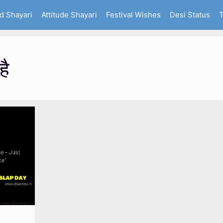
d Shayari
Attitude Shayari
Festival Wishes
Desi Status
T
है