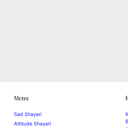
Menu
Sad Shayari
K
B
Attitude Shayari