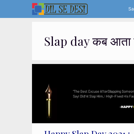
Skip
Sa
to
content
Slap day कब आता 
Happy Slap Day 2021 :