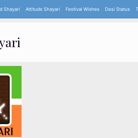
d Shayari
Attitude Shayari
Festival Wishes
Desi Status
T
yari