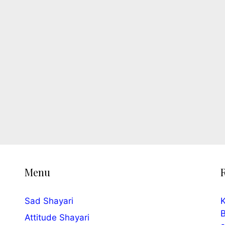
Menu
Sad Shayari
K
B
Attitude Shayari