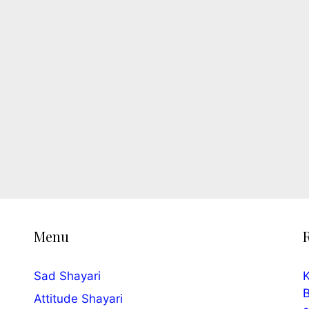
Menu
Sad Shayari
K
B
Attitude Shayari