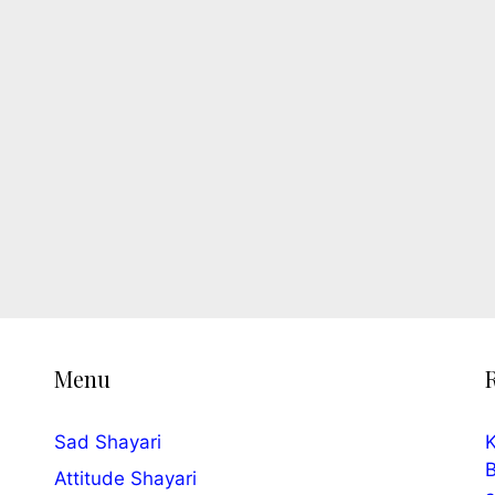
Menu
Sad Shayari
K
B
Attitude Shayari