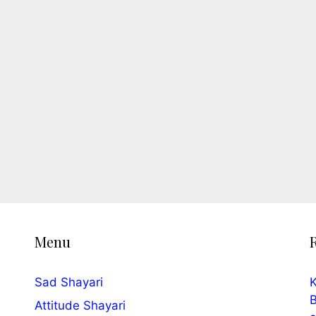
Menu
Sad Shayari
K
B
Attitude Shayari