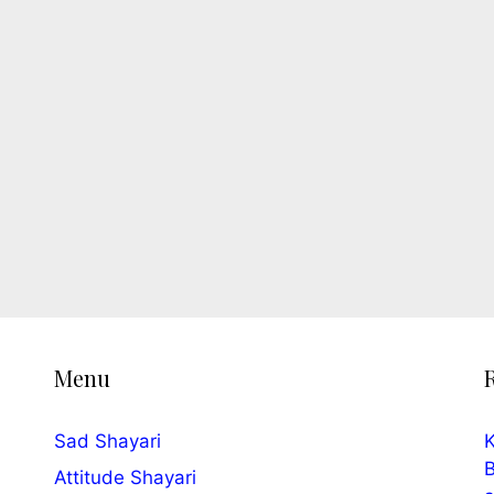
Menu
Sad Shayari
K
B
Attitude Shayari