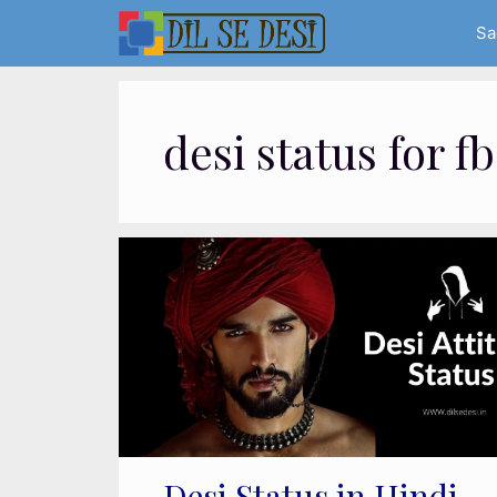
Skip
Sa
to
content
desi status for fb
Desi Status in Hindi