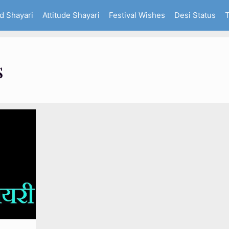
d Shayari
Attitude Shayari
Festival Wishes
Desi Status
T
s