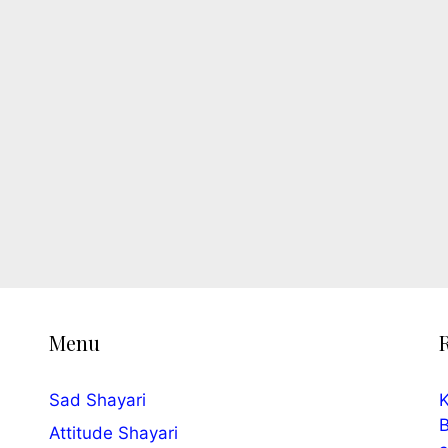
Menu
Sad Shayari
K
B
Attitude Shayari