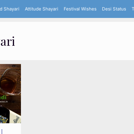
d Shayari
Attitude Shayari
Festival Wishes
Desi Status
T
ari
|