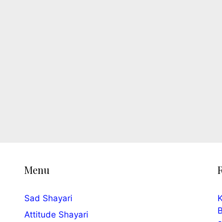
Menu
Sad Shayari
K
B
Attitude Shayari