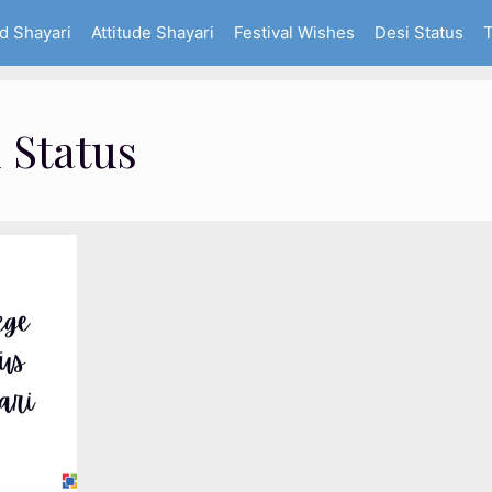
d Shayari
Attitude Shayari
Festival Wishes
Desi Status
T
 Status