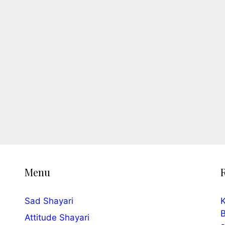
Menu
Sad Shayari
K
B
Attitude Shayari