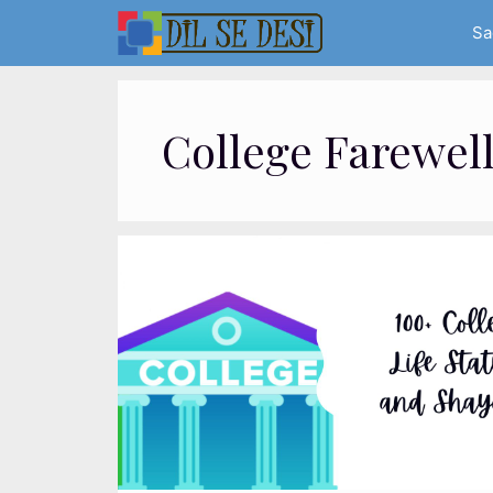
Skip
Sa
to
content
College Farewell