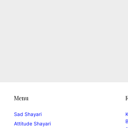
Menu
Sad Shayari
K
B
Attitude Shayari