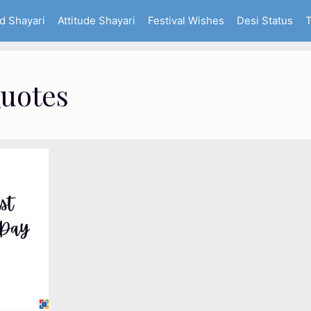
d Shayari
Attitude Shayari
Festival Wishes
Desi Status
T
Quotes