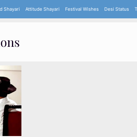
d Shayari
Attitude Shayari
Festival Wishes
Desi Status
T
ions