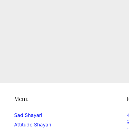
Menu
Sad Shayari
K
B
Attitude Shayari