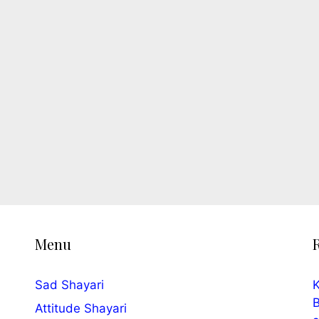
Menu
Sad Shayari
K
B
Attitude Shayari