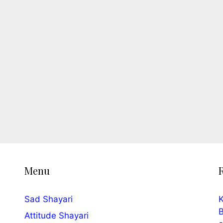
Menu
Sad Shayari
K
B
Attitude Shayari