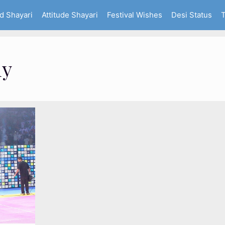
d Shayari
Attitude Shayari
Festival Wishes
Desi Status
T
ly