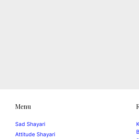
Menu
Sad Shayari
K
B
Attitude Shayari