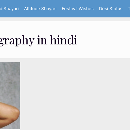
d Shayari
Attitude Shayari
Festival Wishes
Desi Status
T
graphy in hindi