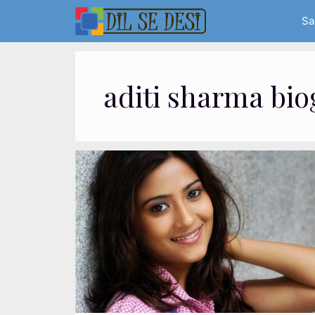
Skip
Sa
to
content
aditi sharma bio